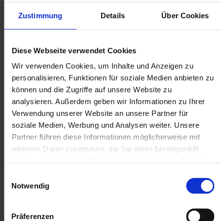
Webanalysedienstes Google Analytics. Anbieter ist
die Google Inc., 1600 Amphitheatre Parkway, Mountain
Zustimmung
Details
Über Cookies
View, CA 94043, USA.
Google Analytics verwendet so genannte „Cookies“.
Das sind Textdateien, die auf Ihrem Computer
Diese Webseite verwendet Cookies
gespeichert werden und die eine Analyse der
Wir verwenden Cookies, um Inhalte und Anzeigen zu
Benutzung der Website durch Sie ermöglichen. Die
personalisieren, Funktionen für soziale Medien anbieten zu
durch den Cookie erzeugten Informationen über Ihre
können und die Zugriffe auf unsere Website zu
Benutzung dieser Website werden in der Regel an
analysieren. Außerdem geben wir Informationen zu Ihrer
einen Server von Google in den USA übertragen und
Verwendung unserer Website an unsere Partner für
dort gespeichert.
soziale Medien, Werbung und Analysen weiter. Unsere
Die Speicherung von Google-Analytics-Cookies
Partner führen diese Informationen möglicherweise mit
erfolgt auf Grundlage von Art. 6 Abs. 1 lit. f DSGVO. Der
Websitebetreiber hat ein berechtigtes Interesse an
weiteren Daten zusammen, die Sie ihnen bereitgestellt
der Analyse des Nutzerverhaltens, um sowohl sein
haben oder die sie im Rahmen Ihrer Nutzung der Dienste
Webangebot als auch seine Werbung zu optimieren.
gesammelt haben.
Einwilligungsauswahl
Notwendig
IP Anonymisierung
Präferenzen