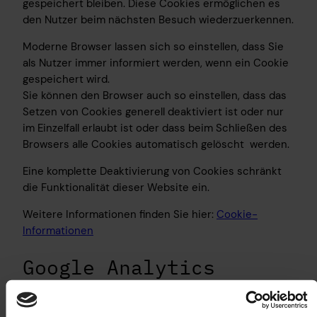
gespeichert bleiben. Diese Cookies ermöglichen es
den Nutzer beim nächsten Besuch wiederzuerkennen.
Moderne Browser lassen sich so einstellen, dass Sie
als Nutzer immer informiert werden, wenn ein Cookie
gespeichert wird.
Sie können den Browser auch so einstellen, dass das
Setzen von Cookies generell deaktiviert ist oder nur
im Einzelfall erlaubt ist oder dass beim Schließen des
Browsers alle Cookies automatisch gelöscht werden.
Eine komplette Deaktivierung von Cookies schränkt
die Funktionalität dieser Website ein.
Weitere Informationen finden Sie hier:
Cookie-
Informationen
Google Analytics
Diese Website nutzt Funktionen des