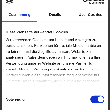
Einrichtungslösungen sind auf diese Anforderungen
ausgerichtet. Wir bieten eine breite Palette an
Zustimmung
Details
Über Cookies
Produkten, die auf die Bedürfnisse moderner
Arbeitsumgebungen zugeschnitten sind.
Wir unterstützen unsere Kunden nicht nur bei der
Diese Webseite verwendet Cookies
Planung und Realisierung der Einrichtung ihrer
Wir verwenden Cookies, um Inhalte und Anzeigen zu
Räumlichkeiten, sondern bieten auch eine
personalisieren, Funktionen für soziale Medien anbieten
umfassende Beratung an, um sicherzustellen, dass
zu können und die Zugriffe auf unsere Website zu
ihre Arbeitsumgebung den Anforderungen des New
analysieren. Außerdem geben wir Informationen zu Ihrer
Work-Konzepts entspricht. Unsere Experten haben
Verwendung unserer Website an unsere Partner für
jahrelange Erfahrung im Bereich der Einrichtung von
soziale Medien, Werbung und Analysen weiter. Unsere
Arbeitsumgebungen und können Ihnen dabei helfen,
Partner führen diese Informationen möglicherweise mit
eine optimale Arbeitsumgebung zu schaffen, die die
weiteren Daten zusammen, die Sie ihnen bereitgestellt
Produktivität, Kreativität und Zusammenarbeit Ihrer
haben oder die sie im Rahmen Ihrer Nutzung der Dienste
Mitarbeiter fördert.
gesammelt haben.
Einwilligungsauswahl
Unsere Einrichtungslösungen für New Work sind nicht
Notwendig
nur funktional und praktisch, sondern auch stilvoll und
ästhetisch ansprechend. Wir bieten eine breite