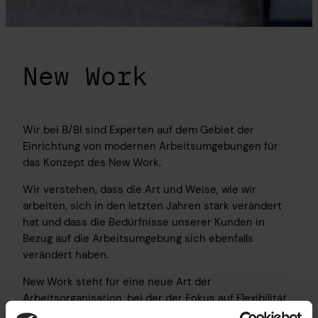
New Work
Wir bei B/BI sind Experten auf dem Gebiet der
Einrichtung von modernen Arbeitsumgebungen für
das Konzept des New Work.
Wir verstehen, dass die Art und Weise, wie wir
arbeiten, sich in den letzten Jahren stark verändert
hat und dass die Bedürfnisse unserer Kunden in
Bezug auf die Arbeitsumgebung sich ebenfalls
verändert haben.
New Work steht für eine neue Art der
Arbeitsorganisation, bei der der Fokus auf Flexibilität,
Zusammenarbeit und Kreativität liegt. Unsere